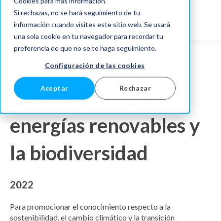
Cookies para más información.
Si rechazas, no se hará seguimiento de tu
información cuando visites este sitio web. Se usará
una sola cookie en tu navegador para recordar tu
preferencia de que no se te haga seguimiento.
Configuración de las cookies
OBSERVATORIO CIUDADANO ENGIE ESPAÑA
Aceptar
Rechazar
Los españoles, las
energías renovables y
la biodiversidad
2022
Para promocionar el conocimiento respecto a la
sostenibilidad, el cambio climático y la transición